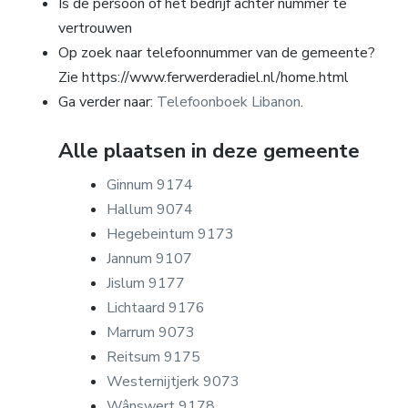
Is de persoon of het bedrijf achter nummer te
vertrouwen
Op zoek naar telefoonnummer van de gemeente?
Zie https://www.ferwerderadiel.nl/home.html
Ga verder naar:
Telefoonboek Libanon
.
Alle plaatsen in deze gemeente
Ginnum 9174
Hallum 9074
Hegebeintum 9173
Jannum 9107
Jislum 9177
Lichtaard 9176
Marrum 9073
Reitsum 9175
Westernijtjerk 9073
Wânswert 9178