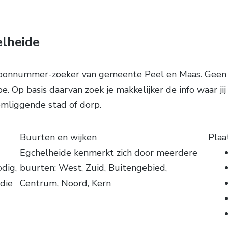
elheide
foonnummer-zoeker van gemeente Peel en Maas. Geen h
e. Op basis daarvan zoek je makkelijker de info waar j
mliggende stad of dorp.
Buurten en wijken
Plaa
Egchelheide kenmerkt zich door meerdere
odig,
buurten: West, Zuid, Buitengebied,
 die
Centrum, Noord, Kern