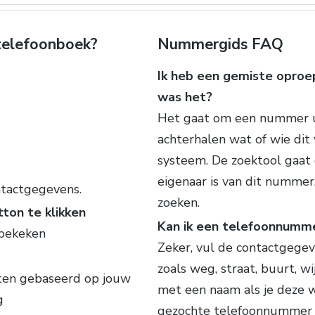
 telefoonboek?
Nummergids FAQ
Ik heb een gemiste oproe
was het?
Het gaat om een nummer u
achterhalen wat of wie dit
systeem. De zoektool gaat
eigenaar is van dit numme
ntactgegevens.
zoeken.
ton te klikken
Kan ik een telefoonnumm
bekeken
Zeker, vul de contactgegeve
zoals weg, straat, buurt, w
aten gebaseerd op jouw
met een naam als je deze w
g
gezochte telefoonnummer 