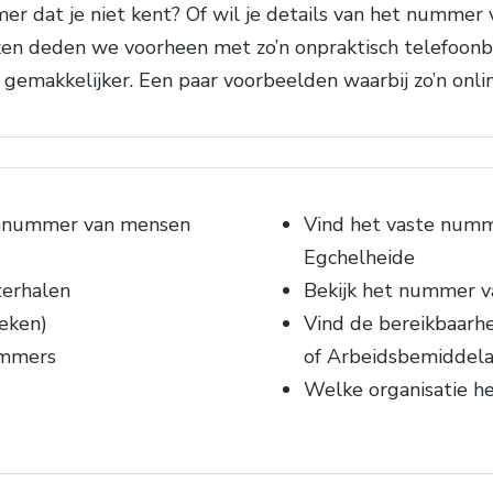
er dat je niet kent? Of wil je details van het nummer 
n deden we voorheen met zo’n onpraktisch telefoonbo
emakkelijker. Een paar voorbeelden waarbij zo’n onlin
onnummer van mensen
Vind het vaste numm
Egchelheide
terhalen
Bekijk het nummer va
eken)
Vind de bereikbaarhe
ummers
of Arbeidsbemiddela
Welke organisatie h