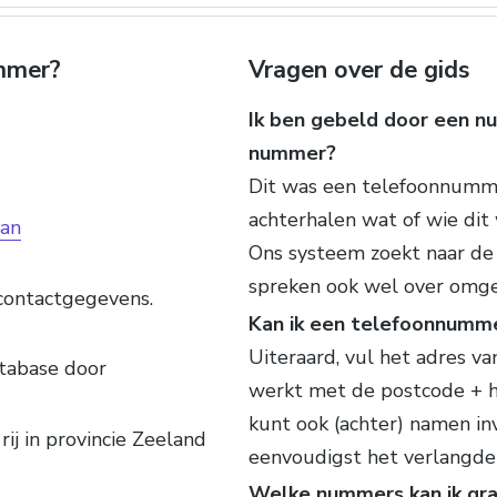
ummer?
Vragen over de gids
Ik ben gebeld door een nu
nummer?
Dit was een telefoonnummer
achterhalen wat of wie dit
an
Ons systeem zoekt naar de
spreken ook wel over omg
contactgegevens.
Kan ik een telefoonnumm
Uiteraard, vul het adres van
tabase door
werkt met de postcode + h
kunt ook (achter) namen inv
rij in provincie Zeeland
eenvoudigst het verlangde
Welke nummers kan ik gra