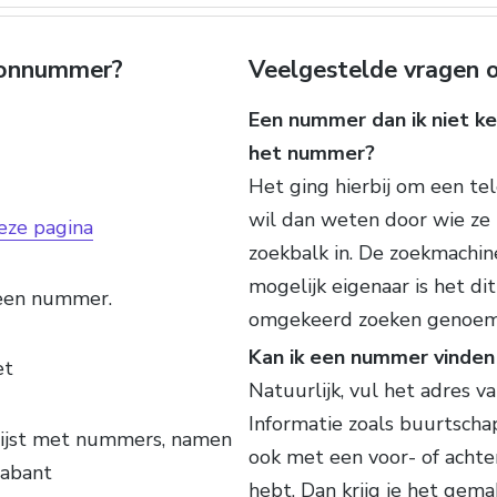
foonnummer?
Veelgestelde vragen o
Een nummer dan ik niet ken
het nummer?
Het ging hierbij om een t
wil dan weten door wie ze 
eze pagina
zoekbalk in. De zoekmachin
mogelijk eigenaar is het d
 een nummer.
omgekeerd zoeken genoem
Kan ik een nummer vinden 
et
Natuurlijk, vul het adres va
Informatie zoals buurtscha
lijst met nummers, namen
ook met een voor- of achte
rabant
hebt. Dan krijg je het gem