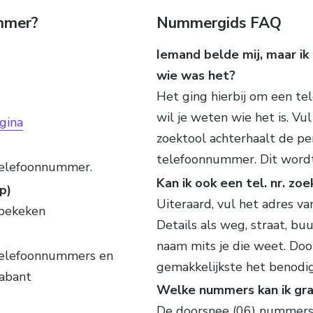
ummer?
Nummergids FAQ
Iemand belde mij, maar ik
wie was het?
Het ging hierbij om een te
wil je weten wie het is. Vu
gina
zoektool achterhaalt de per
telefoonnummer. Dit word
 telefoonnummer.
Kan ik ook een tel. nr. zo
p)
Uiteraard, vul het adres va
bekeken
Details als weg, straat, buu
naam mits je die weet. Doo
 telefoonnummers en
gemakkelijkste het benodi
rabant
Welke nummers kan ik gra
De doorsnee (06) nummers 