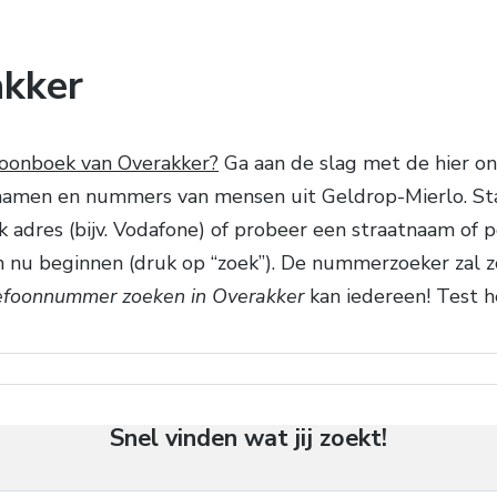
akker
foonboek van Overakker?
Ga aan de slag met de hier o
el namen en nummers van mensen uit Geldrop-Mierlo. St
jk adres (bijv. Vodafone) of probeer een straatnaam of 
an nu beginnen (druk op “zoek”). De nummerzoeker zal
efoonnummer zoeken in Overakker
kan iedereen! Test he
Snel vinden wat jij zoekt!