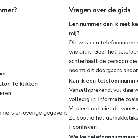
ummer?
Vragen over de gids
Een nummer dan ik niet ke
mij?
Dit was een telefoonnumme
wie dit is. Geef het telef
achterhaalt de persoon di
noemt dit doorgaans ande
er.
Kan ik een telefoonnumm
ton te klikken
Vanzelfsprekend, vul daar
oeren
volledig in. Informatie zoal
Vergeet ook niet de voor+
ummers en overige gegevens
Zo spot je het gemakkelij
Poonhaven
Welke telefoonnummers zi