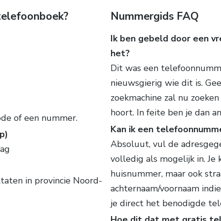
 telefoonboek?
Nummergids FAQ
Ik ben gebeld door een v
het?
Dit was een telefoonnumme
nieuwsgierig wie dit is. G
zoekmachine zal nu zoeken
hoort. In feite ben je dan 
ode of een nummer.
Kan ik een telefoonnumm
p)
Absoluut, vul de adresgege
lag
volledig als mogelijk in. J
huisnummer, maar ook stra
ltaten in provincie Noord-
achternaam/voornaam indien
je direct het benodigde t
Hoe dit dat met gratis t