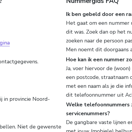
?
Nummergids FAQ
Ik ben gebeld door een ra
Het gaat om een nummer uit
dit was. Zoek dan op het n
zoeken naar de persoon pa
gina
Men noemt dit doorgaans 
Hoe kan ik een nummer zo
contactgegevens.
Ja, voer hiervoor de (woon)
een postcode, straatnaam 
met een naam als je die info
dit telefoonnummer uit Ac
ij in provincie Noord-
Welke telefoonnummers zi
servicenummers?
De gangbare vaste lijnen 
bellen. Niet de gewenste
met jouw (mobiele) belbun