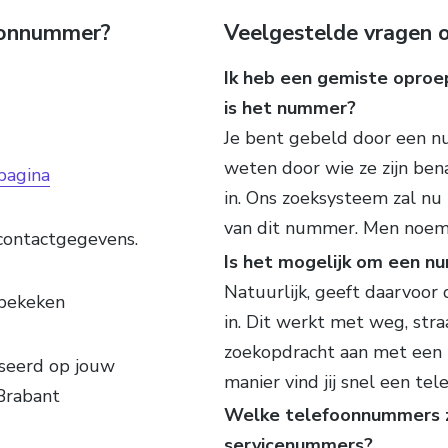
foonnummer?
Veelgestelde vragen o
Ik heb een gemiste oproep
is het nummer?
Je bent gebeld door een nu
weten door wie ze zijn ben
pagina
in. Ons zoeksysteem zal nu 
van dit nummer. Men noem
contactgegevens.
Is het mogelijk om een n
Natuurlijk, geeft daarvoor
bekeken
in. Dit werkt met weg, straa
zoekopdracht aan met een 
aseerd op jouw
manier vind jij snel een te
Brabant
Welke telefoonnummers zi
servicenummers?