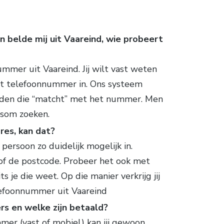
n belde mij uit Vaareind, wie probeert
mmer uit Vaareind. Jij wilt vast weten
het telefoonnummer in. Ons systeem
nden die “matcht” met het nummer. Men
rsom zoeken.
es, kan dat?
 persoon zo duidelijk mogelijk in.
of de postcode. Probeer het ook met
 je die weet. Op die manier verkrijg jij
efoonnummer uit Vaareind
s en welke zijn betaald?
er (vast of mobiel) kan jij gewoon