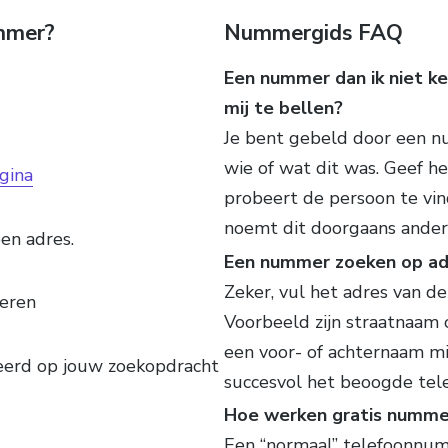
ummer?
Nummergids FAQ
Een nummer dan ik niet ke
mij te bellen?
Je bent gebeld door een nu
wie of wat dit was. Geef 
gina
probeert de persoon te vi
noemt dit doorgaans ande
en adres.
Een nummer zoeken op adr
Zeker, vul het adres van de
oeren
Voorbeeld zijn straatnaam 
een voor- of achternaam mits
seerd op jouw zoekopdracht
succesvol het beoogde tel
Hoe werken gratis nummer
Een “normaal” telefoonnumm