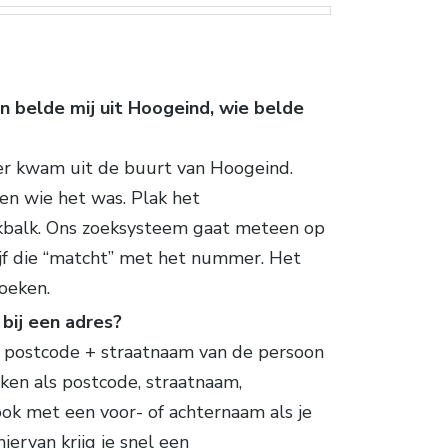
n belde mij uit Hoogeind, wie belde
er kwam uit de buurt van Hoogeind.
en wie het was. Plak het
kbalk. Ons zoeksysteem gaat meteen op
jf die “matcht” met het nummer. Het
oeken.
bij een adres?
de postcode + straatnaam van de persoon
aken als postcode, straatnaam,
ok met een voor- of achternaam als je
iervan krijg je snel een