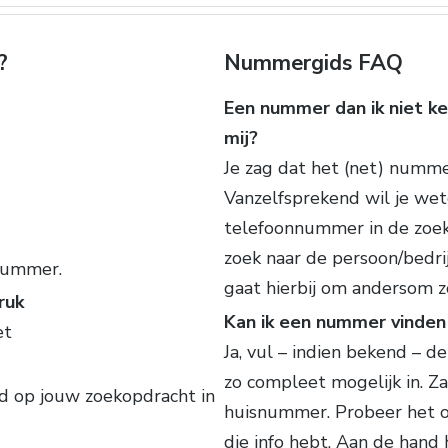
?
Nummergids FAQ
Een nummer dan ik niet ke
mij?
Je zag dat het (net) numm
Vanzelfsprekend wil je wet
telefoonnummer in de zoe
zoek naar de persoon/bedri
 nummer.
gaat hierbij om andersom z
ruk
Kan ik een nummer vinden 
et
Ja, vul – indien bekend – 
zo compleet mogelijk in. Z
rd op jouw zoekopdracht in
huisnummer. Probeer het o
die info hebt. Aan de hand h