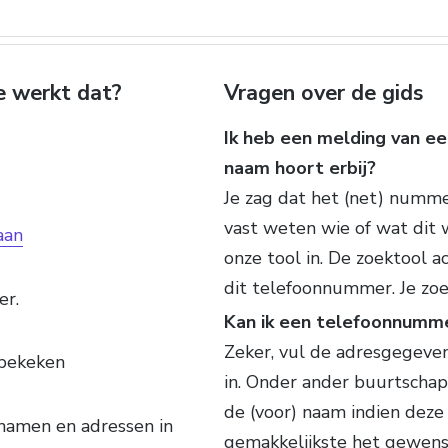
e werkt dat?
Vragen over de gids
Ik heb een melding van e
naam hoort erbij?
Je zag dat het (net) numme
vast weten wie of wat dit 
aan
onze tool in. De zoektool a
dit telefoonnummer. Je zo
er.
Kan ik een telefoonnumm
Zeker, vul de adresgegeven
bekeken
in. Onder ander buurtschap
de (voor) naam indien deze
namen en adressen in
gemakkelijkste het gewen