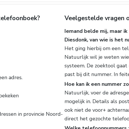
 telefoonboek?
Veelgestelde vragen o
Iemand belde mij, maar ik
Diesdonk, van wie is het
Het ging hierbij om een t
Natuurlijk wil je weten wie
systeem. De zoektool gaat
past bij dit nummer. In fei
een adres.
Hoe kan ik een nummer zo
Natuurlijk, voer de adres
bekeken
mogelijk in. Details als p
ook niet de voor+ achterna
ressen in provincie Noord-
direct het gezochte telef
Welke telefoonnummers z