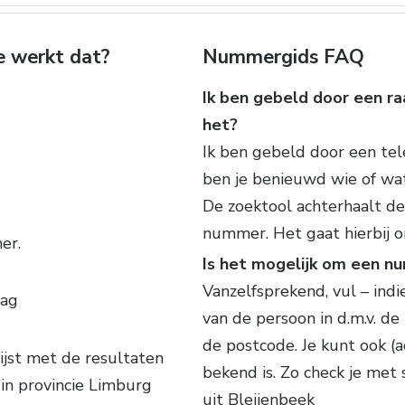
e werkt dat?
Nummergids FAQ
Ik ben gebeld door een ra
het?
Ik ben gebeld door een te
ben je benieuwd wie of wa
De zoektool achterhaalt d
nummer. Het gaat hierbij 
er.
Is het mogelijk om een n
Vanzelfsprekend, vul – ind
lag
van de persoon in d.m.v. de
de postcode. Je kunt ook (
ijst met de resultaten
bekend is. Zo check je me
in provincie Limburg
uit Bleijenbeek