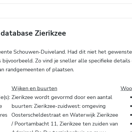
atabase Zierikzee
ente Schouwen-Duiveland. Had dit niet het gewenste 
bijvoorbeeld. Zo vind je sneller alle specifieke detail
an randgemeenten of plaatsen.
Wijken en buurten
Woon
(s):
Zierikzee wordt gevormd door een aantal
e
buurten: Zierikzee-zuidwest: omgeving
res
Oosterscheldestraat en Waterwijk Zierikzee
/ Poortambacht 11, Zierikzee ten zuiden van