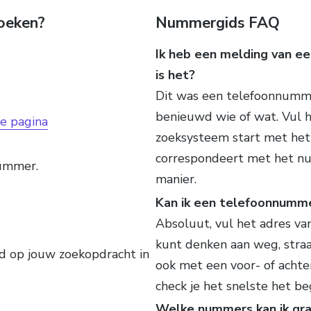
oeken?
Nummergids FAQ
Ik heb een melding van ee
is het?
Dit was een telefoonnumme
benieuwd wie of wat. Vul h
de pagina
zoeksysteem start met het
correspondeert met het n
nummer.
manier.
Kan ik een telefoonnumm
Absoluut, vul het adres van
kunt denken aan weg, straat
rd op jouw zoekopdracht in
ook met een voor- of acht
check je het snelste het 
Welke nummers kan ik gra