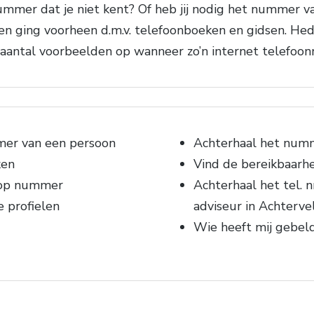
mmer dat je niet kent? Of heb jij nodig het nummer va
 ging voorheen d.m.v. telefoonboeken en gidsen. Hede
aantal voorbeelden op wanneer zo’n internet telefoo
mer van een persoon
Achterhaal het numme
ken
Vind de bereikbaarh
 op nummer
Achterhaal het tel. n
e profielen
adviseur in Achterve
Wie heeft mij gebel