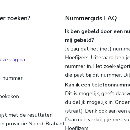
er zoeken?
Nummergids FAQ
Ik ben gebeld door een nu
mij gebeld?
Je zag dat het (net) numm
Hoefijzers. Uiteraard ben j
eze pagina
nummer in. Het zoek-algor
die past bij dit nummer. Di
t) nummer.
Kan ik een telefoonnumm
Dit is mogelijk, geeft daa
bekeken
duidelijk mogelijk in. Ond
(straat). Denk ook aan een
ijst met de resultaten
Daarmee verkrijg je met s
in provincie Noord-Brabant
Hoefijzers