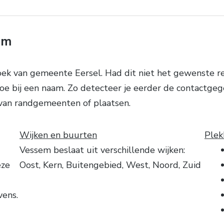
em
ek van gemeente Eersel. Had dit niet het gewenste r
oe bij een naam. Zo detecteer je eerder de contactgege
 van randgemeenten of plaatsen.
Wijken en buurten
Plek
Vessem beslaat uit verschillende wijken:
eze
Oost, Kern, Buitengebied, West, Noord, Zuid
vens.