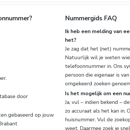
foonnummer?
Nummergids FAQ
Ik heb een melding van ee
het?
Je zag dat het (net) numm
Natuurlijk wil je weten wie
telefoonnummer in. Ons sy
persoon die eigenaar is va
er.
omgekeerd zoeken genoem
Is het mogelijk om een n
tabase door
Ja, vul – indien bekend – 
zo accuraat als het kan in.
aten gebaseerd op jouw
huisnummer. Vul de zoekop
Brabant
weet. Daarmee zoek je sne