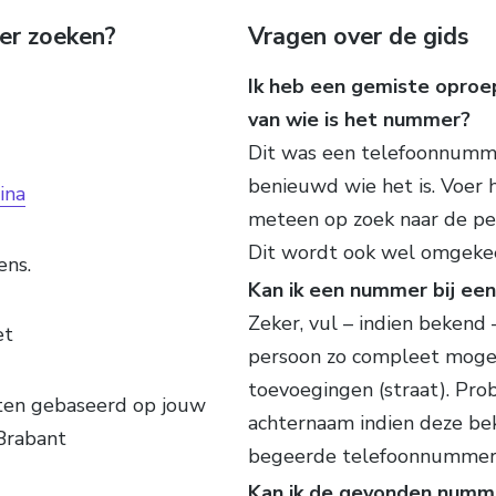
er zoeken?
Vragen over de gids
Ik heb een gemiste oproe
van wie is het nummer?
Dit was een telefoonnumme
benieuwd wie het is. Voer 
ina
meteen op zoek naar de per
Dit wordt ook wel omgeke
ens.
Kan ik een nummer bij ee
Zeker, vul – indien bekend
et
persoon zo compleet mogeli
toevoegingen (straat). Pro
aten gebaseerd op jouw
achternaam indien deze beke
Brabant
begeerde telefoonnummer
Kan ik de gevonden numme