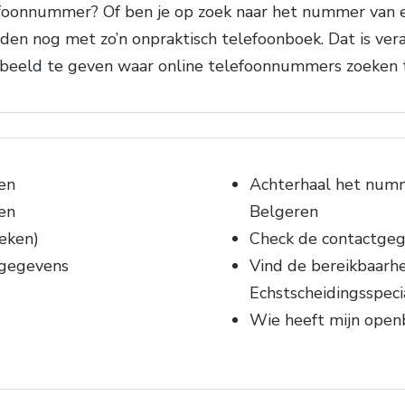
oonnummer? Of ben je op zoek naar het nummer van e
en nog met zo’n onpraktisch telefoonboek. Dat is vera
beeld te geven waar online telefoonnummers zoeken t
en
Achterhaal het num
en
Belgeren
eken)
Check de contactge
 gegevens
Vind de bereikbaarh
Echstscheidingsspeci
Wie heeft mijn ope