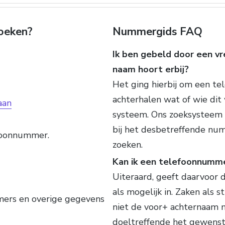
oeken?
Nummergids FAQ
Ik ben gebeld door een v
naam hoort erbij?
Het ging hierbij om een t
achterhalen wat of wie dit
aan
systeem. Ons zoeksysteem 
bij het desbetreffende num
efoonnummer.
zoeken.
Kan ik een telefoonnumm
Uiteraard, geeft daarvoor 
als mogelijk in. Zaken als 
mers en overige gegevens
niet de voor+ achternaam mi
doeltreffende het gewens