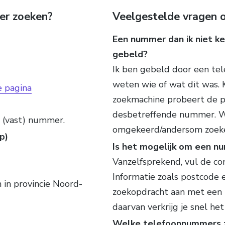
er zoeken?
Veelgestelde vragen o
Een nummer dan ik niet ken
gebeld?
Ik ben gebeld door een tel
weten wie of wat dit was.
e pagina
zoekmachine probeert de pe
desbetreffende nummer. W
n (vast) nummer.
omgekeerd/andersom zoek
p)
Is het mogelijk om een n
Vanzelfsprekend, vul de con
Informatie zoals postcode 
 in provincie Noord-
zoekopdracht aan met een n
daarvan verkrijg je snel h
Welke telefoonnummers zi