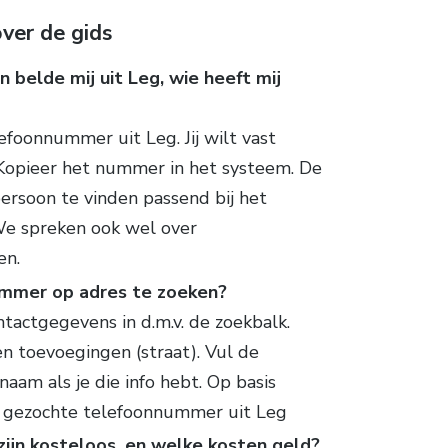
ver de gids
 belde mij uit Leg, wie heeft mij
efoonnummer uit Leg. Jij wilt vast
 Kopieer het nummer in het systeem. De
rsoon te vinden passend bij het
e spreken ook wel over
en.
ummer op adres te zoeken?
tactgegevens in d.m.v. de zoekbalk.
en toevoegingen (straat). Vul de
aam als je die info hebt. Op basis
et gezochte telefoonnummer uit Leg
jn kosteloos, en welke kosten geld?