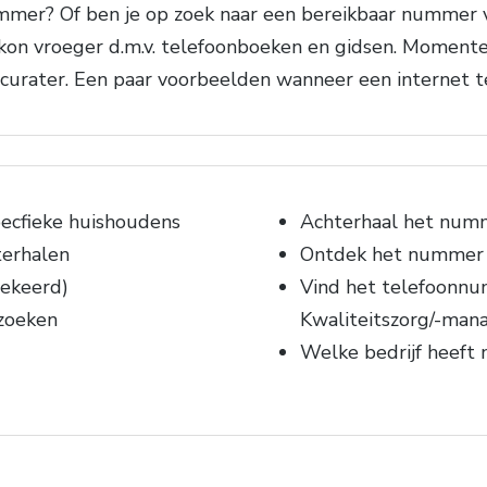
er? Of ben je op zoek naar een bereikbaar nummer va
n vroeger d.m.v. telefoonboeken en gidsen. Momenteel
urater. Een paar voorbeelden wanneer een internet te
ecfieke huishoudens
Achterhaal het numm
terhalen
Ontdek het nummer 
ekeerd)
Vind het telefoonnu
zoeken
Kwaliteitszorg/-ma
Welke bedrijf heeft 