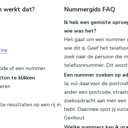
e werkt dat?
Nummergids FAQ
Ik heb een gemiste oproe
wie was het?
Het gaat om een nummer ui
wie dit is. Geef het telef
ina
zoek naar de persoon die mo
telefoonnummer. Dit word
ode of een nummer.
Een nummer zoeken op adr
ton te klikken
Ja, vul daarvoor de postco
oeren
ander een postcode, straa
zoekopdracht aan met een n
le resultaten op een rij in
hebt. Daarmee spot jij suc
Genhout
Welke nummers kan ik gra