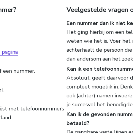
ummer?
Veelgestelde vragen o
Een nummer dan ik niet ken
Het ging hierbij om een te
weten wie het is. Voer he
achterhaalt de persoon die 
 pagina
dan andersom aan het zoek
Kan ik een telefoonnumm
of een nummer.
Absoluut, geeft daarvoor 
compleet mogelijk in. Denk
et
ook (achter) namen invoere
je succesvol het benodigd
lijst met telefoonnummers
Kan ik de gevonden nummer
rland
betaald?
De gangbare vaste lijnen 