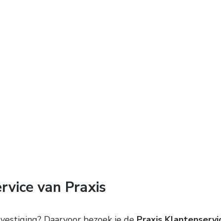
rvice van Praxis
e vestiging? Daarvoor bezoek je de
Praxis Klantenservi