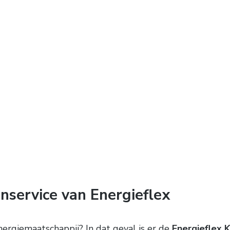
nservice van Energieflex
nergiemaatschappij? In dat geval is er de
Energieflex 